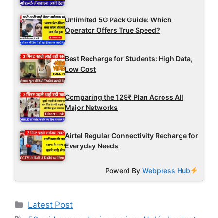
Unlimited 5G Pack Guide: Which
Operator Offers True Speed?
Best Recharge for Students: High Data,
Low Cost
Comparing the 129₹ Plan Across All
Major Networks
Airtel Regular Connectivity Recharge for
Everyday Needs
Powerd By
Webpress Hub
Categories
Latest Post
Tags