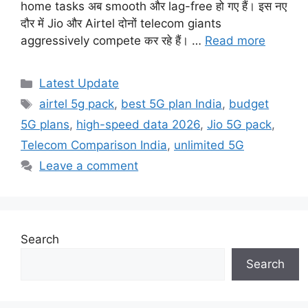
home tasks अब smooth और lag-free हो गए हैं। इस नए
दौर में Jio और Airtel दोनों telecom giants
aggressively compete कर रहे हैं। …
Read more
Categories
Latest Update
Tags
airtel 5g pack
,
best 5G plan India
,
budget
5G plans
,
high-speed data 2026
,
Jio 5G pack
,
Telecom Comparison India
,
unlimited 5G
Leave a comment
Search
Search