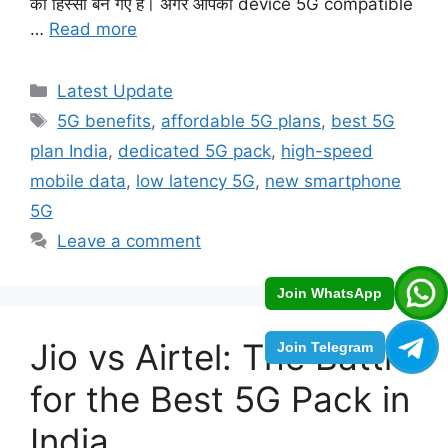
का हिस्सा बन गए हैं। अगर आपका device 5G compatible
…
Read more
Categories
Latest Update
Tags
5G benefits
,
affordable 5G plans
,
best 5G
plan India
,
dedicated 5G pack
,
high-speed
mobile data
,
low latency 5G
,
new smartphone
5G
Leave a comment
Join WhatsApp
Jio vs Airtel: The Battle
Join Telegram
for the Best 5G Pack in
India