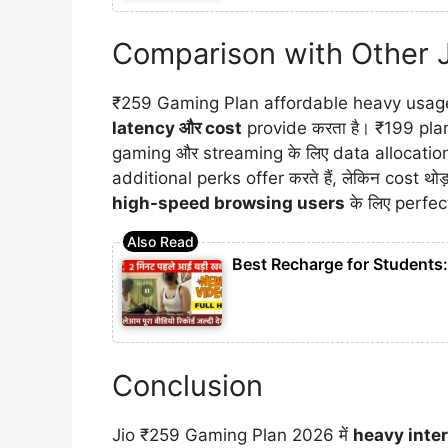
Comparison with Other J
₹259 Gaming Plan affordable heavy usage
latency और cost
provide करता है। ₹199 plans
gaming और streaming के लिए data allocation 
additional perks offer करते हैं, लेकिन cost थो
high-speed browsing users
के लिए perfec
Best Recharge for Students
Conclusion
Jio ₹259 Gaming Plan 2026 में
heavy inter