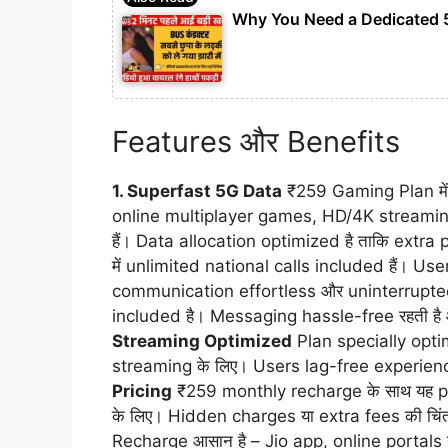
Why You Need a Dedicated 
Features और Benefits
1. Superfast 5G Data
₹259 Gaming Plan में
online multiplayer games, HD/4K streamin
हैं। Data allocation optimized है ताकि extra 
में unlimited national calls included हैं। Use
communication effortless और uninterrupted
included है। Messaging hassle-free रहती है औ
Streaming Optimized
Plan specially opti
streaming के लिए। Users lag-free experienc
Pricing
₹259 monthly recharge के साथ यह p
के लिए। Hidden charges या extra fees की चिंता
Recharge आसान है – Jio app, online portals 