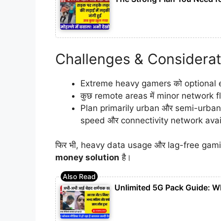
Challenges & Considerat
Extreme heavy gamers को optional ext
कुछ remote areas में minor network flu
Plan primarily urban और semi-urban 5
speed और connectivity network avail
फिर भी, heavy data usage और lag-free gami
money solution
है।
Unlimited 5G Pack Guide: W