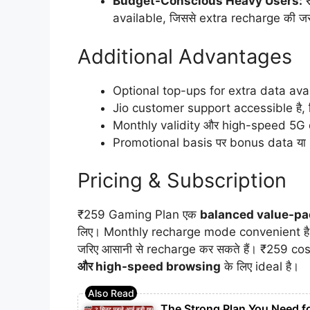
Budget-Conscious Heavy Users:
₹
available, जिससे extra recharge की जर
Additional Advantages
Optional top-ups for extra data avail
Jio customer support accessible है, जि
Monthly validity और high-speed 5G da
Promotional basis पर bonus data या O
Pricing & Subscription
₹259 Gaming Plan एक
balanced value-pa
लिए। Monthly recharge mode convenient है
जरिए आसानी से recharge कर सकते हैं। ₹259 co
और high-speed browsing
के लिए ideal है।
The Strong Plan You Need 