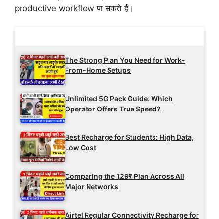
productive workflow पा सकते हैं।
Latest Updates
The Strong Plan You Need for Work-
From-Home Setups
Unlimited 5G Pack Guide: Which
Operator Offers True Speed?
Best Recharge for Students: High Data,
Low Cost
Comparing the 129₹ Plan Across All
Major Networks
Airtel Regular Connectivity Recharge for