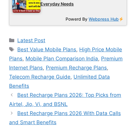
Everyday Needs
Powerd By
Webpress Hub
Categories
Latest Post
Tags
Best Value Mobile Plans
,
High Price Mobile
Plans
,
Mobile Plan Comparison India
,
Premium
Internet Plans
,
Premium Recharge Plans
,
Telecom Recharge Guide
,
Unlimited Data
Benefits
Best Recharge Plans 2026: Top Picks from
Airtel, Jio, Vi, and BSNL
Best Recharge Plans 2026 With Data Calls
and Smart Benefits